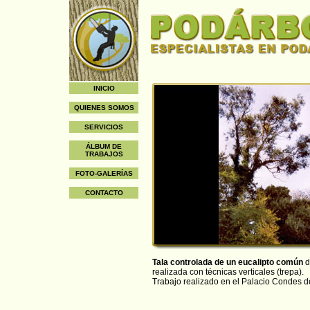
INICIO
QUIENES SOMOS
SERVICIOS
ÁLBUM DE
TRABAJOS
FOTO-GALERÍAS
CONTACTO
Tala controlada de un eucalipto común
d
realizada con técnicas verticales (trepa).
Trabajo realizado en el Palacio Condes de